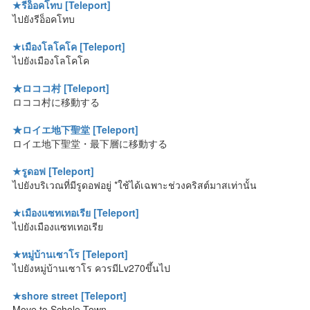
★รีอ็อคโทบ [Teleport]
ไปยังรีอ็อคโทบ
★เมืองโลโคโค [Teleport]
ไปยังเมืองโลโคโค
★ロココ村 [Teleport]
ロココ村に移動する
★ロイエ地下聖堂 [Teleport]
ロイエ地下聖堂・最下層に移動する
★รูดอฟ [Teleport]
ไปยังบริเวณที่มีรูดอฟอยู่ *ใช้ได้เฉพาะช่วงคริสต์มาสเท่านั้น
★เมืองแซทเทอเรีย [Teleport]
ไปยังเมืองแซทเทอเรีย
★หมู่บ้านเซาโร [Teleport]
ไปยังหมู่บ้านเซาโร ควรมีLv270ขึ้นไป
★shore street [Teleport]
Move to Schole Town