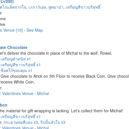
 (Lv200)
อคโกแล็ตจากใจ
,
◇เราว์เอล
,
หูหมาป่า
,
เหรียญสีขาวบริสุทธิ์
e
one
ive
es Venue [10]
-
See Map
ate Chocolate
t's deliver the chocolate in place of Michal to the wolf, Rowel.
:
เหรียญดำสนิท x1
:
เหรียญสีขาวบริสุทธิ์ x1
:
ช็อคโก้ขอบคุณ x1
Give chocolate to Arick on 5th Floor to receive Black Coin. Give choco
 receive White Coin.
e:
n:
Valentines Venue
-
Michal
bbon
e material for gift wrapping is lacking. Let's collect them for Michal!
:
เหรียญสีขาวบริสุทธิ์ x1
e:
กระดาษห่อสีแดง x3
,
ริบบิ้นหัวใจ x3
n:
Valentines Venue
-
Michal