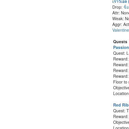
เราว์เอล
Drop:
ช็
Attr: Non
Weak: N
Aggr: Act
Valentin
Quests
Passion
Quest: Le
Reward
Reward
Reward
Reward: 
Floor to
Objectiv
Locatio
Red Ri
Quest: Th
Reward
Objectiv
Locatio