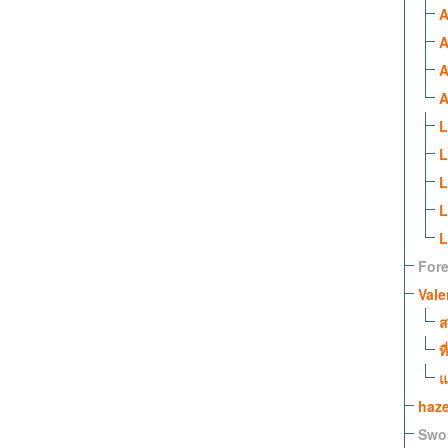
A
A
A
A
L
L
L
L
L
Fore
Vale
ส
ท
แ
haze
Swo