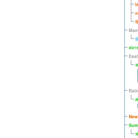
I
n
S
Mam
S
สถาน
East
ส
Rai
ศ
New
Sum
ท