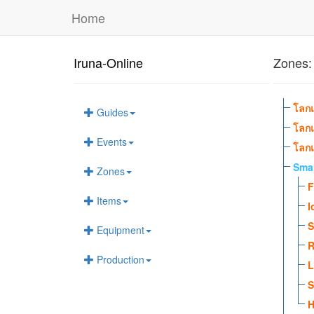
Home
Iruna-Online
Zones:
โลกแ
Guides
โลกแ
Events
โลกแ
Smal
Zones
F
Items
I
S
Equipment
R
Production
L
S
H